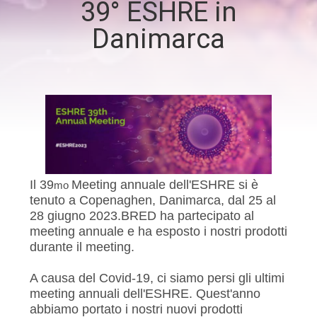
39° ESHRE in
FABBRICA
Danimarca
CONTROLLO
DI
QUALITÀ
CONTATTICI
Il 39
Meeting annuale dell'ESHRE si è
mo
NOTIZIE
tenuto a Copenaghen, Danimarca, dal 25 al
28 giugno 2023.
BRED ha partecipato al
meeting annuale
e
ha esposto i nostri prodotti
RICHIEDA
durante il meeting.
UNA
A causa del Covid-19, ci siamo persi gli ultimi
CITAZIONE
meeting annuali dell'ESHRE. Quest'anno
abbiamo portato i nostri nuovi prodotti