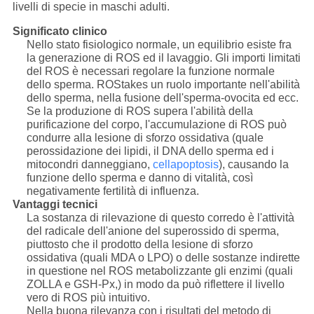
livelli di specie in maschi adulti.
Significato clinico
Nello stato fisiologico normale, un equilibrio esiste fra
la generazione di ROS ed il lavaggio. Gli importi limitati
del ROS è necessari regolare la funzione normale
dello sperma. ROStakes un ruolo importante nell'abilità
dello sperma, nella fusione dell'sperma-ovocita ed ecc.
Se la produzione di ROS supera l'abilità della
purificazione del corpo, l'accumulazione di ROS può
condurre alla lesione di sforzo ossidativa (quale
perossidazione dei lipidi, il DNA dello sperma ed i
mitocondri danneggiano,
cellapoptosis
), causando la
funzione dello sperma e danno di vitalità, così
negativamente fertilità di influenza.
Vantaggi tecnici
La sostanza di rilevazione di questo corredo è l'attività
del radicale dell'anione del superossido di sperma,
piuttosto che il prodotto della lesione di sforzo
ossidativa (quali MDA o LPO) o delle sostanze indirette
in questione nel ROS metabolizzante gli enzimi (quali
ZOLLA e GSH-Px,) in modo da può riflettere il livello
vero di ROS più intuitivo.
Nella buona rilevanza con i risultati del metodo di