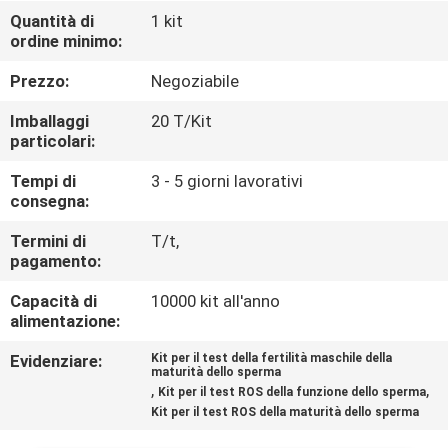
FABBRICA
Quantità di
1 kit
ordine minimo:
CONTROLLO
Prezzo:
Negoziabile
DI
Imballaggi
20 T/Kit
QUALITÀ
particolari:
Tempi di
3 - 5 giorni lavorativi
consegna:
CONTATTICI
Termini di
T/t,
pagamento:
NOTIZIE
Capacità di
10000 kit all'anno
alimentazione:
BLOG
Evidenziare:
Kit per il test della fertilità maschile della
maturità dello sperma
,
,
Kit per il test ROS della funzione dello sperma
RICHIEDA
Kit per il test ROS della maturità dello sperma
UNA