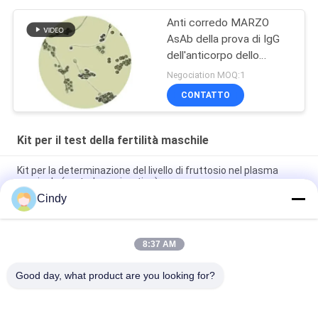
Anti corredo MARZO
AsAb della prova di IgG
dell'anticorpo dello
sperma per sterilità
Negociation MOQ:1
immunologica
CONTATTO
Kit per il test della fertilità maschile
Kit per la determinazione del livello di fruttosio nel plasma
seminale (metodo enzimatico)
Cindy
Contatore differenziale di globuli sanguigni/sperma
Il corredo CRESCIUTO di maturità dello sperma/corredo
8:37 AM
maschio della prova della sterilità ha indotto la reazione
acrosomiale da calcio
Good day, what product are you looking for?
Categorie popolari
Tutti