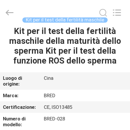
-
2026
BRED
Life
Science
Kit per il test della fertilità maschile
Technology
Inc..
Kit per il test della fertilità
CASA
All
Rights
Reserved.
maschile della maturità dello
PRODOTTI
sperma Kit per il test della
funzione ROS dello sperma
VIDEO
Luogo di
Cina
origine:
CIRCA
NOI
Marca:
BRED
Certificazione:
CE, ISO13485
GIRO
Numero di
BRED-028
DELLA
modello: