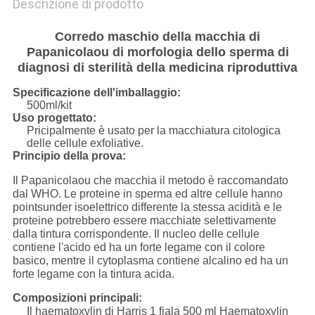
Descrizione di prodotto
Corredo maschio della macchia di
Papanicolaou di morfologia dello sperma di
diagnosi di sterilità della medicina riproduttiva
Specificazione dell'imballaggio:
500ml/kit
Uso progettato:
Pricipalmente è usato per la macchiatura citologica
delle cellule exfoliative.
Principio della prova:
Il Papanicolaou che macchia il metodo è raccomandato
dal WHO. Le proteine in sperma ed altre cellule hanno
pointsunder isoelettrico differente la stessa acidità e le
proteine potrebbero essere macchiate selettivamente
dalla tintura corrispondente. Il nucleo delle cellule
contiene l'acido ed ha un forte legame con il colore
basico, mentre il cytoplasma contiene alcalino ed ha un
forte legame con la tintura acida.
Composizioni principali:
Il haematoxylin di Harris 1 fiala 500 ml Haematoxylin