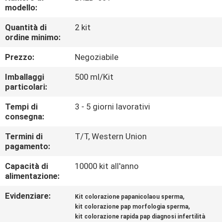
FABBRICA
modello:
Quantità di
2 kit
CONTROLLO
ordine minimo:
DI
Prezzo:
Negoziabile
QUALITÀ
Imballaggi
500 ml/Kit
particolari:
CONTATTICI
Tempi di
3 - 5 giorni lavorativi
consegna:
NOTIZIE
Termini di
T/T, Western Union
pagamento:
BLOG
Capacità di
10000 kit all'anno
alimentazione:
Evidenziare:
,
RICHIEDA
Kit colorazione papanicolaou sperma
,
kit colorazione pap morfologia sperma
UNA
kit colorazione rapida pap diagnosi infertilità