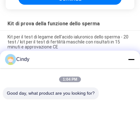
Kit di prova della funzione dello sperma
Kit per il test di legame dell'acido ialuronico dello sperma - 20
test / kit per il test di fertilità maschile con risultati in 15
minuti e approvazione CE
Cindy
Kit di prova per la frammentazione del DNA dello sperma di
Wright con metodo SCD per 40 test/Kit nei laboratori di
andrologia
1:04 PM
Determinazione degli anticorpi IgG anti-spermatozoi (metodo
MAR)
Good day, what product are you looking for?
Categorie popolari
Tutti
Kit Per Il Test Della 
Kit Di Prova Della 
Fertilità Maschile
Frammentazione 
Del DNA Dello 