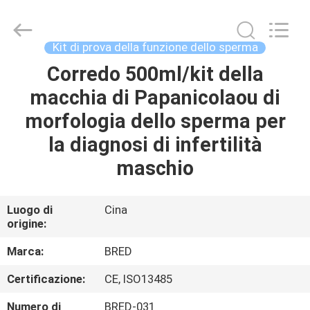
-
2026
BRED
Life
Science
Kit di prova della funzione dello sperma
Technology
Inc..
Corredo 500ml/kit della
CASA
All
Rights
Reserved.
macchia di Papanicolaou di
PRODOTTI
morfologia dello sperma per
la diagnosi di infertilità
VIDEO
maschio
CIRCA
Luogo di
Cina
origine:
NOI
Marca:
BRED
GIRO
Certificazione:
CE, ISO13485
DELLA
Numero di
BRED-031