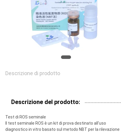
BLOG
RICHIEDA
UNA
CITAZIONE
MAPPA
Descrizione di prodotto
DEL
SITO
Descrizione del prodotto:
PRIVACY
Test di ROS seminale
Il test seminale ROS è un kit di prova destinato all'uso
POLICY
diagnostico in vitro basato sul metodo NBT per la rilevazione