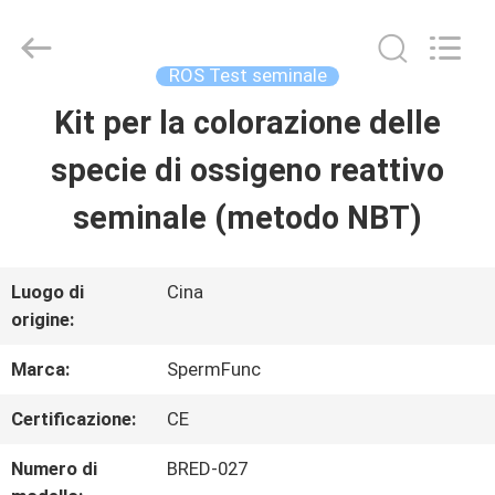
2018
-
2026
BRED
ROS Test seminale
Life
Science
Kit per la colorazione delle
CASA
Technology
Inc..
All
specie di ossigeno reattivo
Rights
Reserved.
PRODOTTI
seminale (metodo NBT)
VIDEO
Luogo di
Cina
origine:
CIRCA
Marca:
SpermFunc
NOI
Certificazione:
CE
Numero di
BRED-027
GIRO