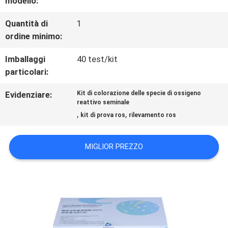
modello:
DELLA
Quantità di
1
ordine minimo:
FABBRICA
Imballaggi
40 test/kit
particolari:
CONTROLLO
Evidenziare:
Kit di colorazione delle specie di ossigeno
DI
reattivo seminale
,
,
kit di prova ros
rilevamento ros
QUALITÀ
MIGLIOR PREZZO
CONTATTICI
NOTIZIE