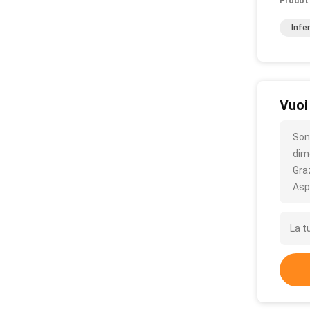
Prodot
Infe
Vuoi
Sono
dim
Gra
Asp