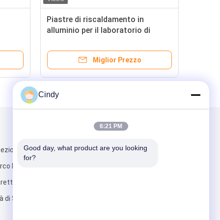
Piastre di riscaldamento in
alluminio per il laboratorio di
fecondazione in vitro
Miglior Prezzo
Cindy
6:21 PM
Scrivici
Good day, what product are you looking 
ezione 2,
for?
arco Industriale
retto di
tà di Shenzhen