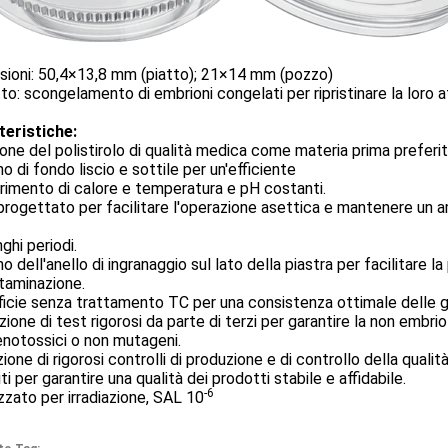
sioni: 50,4×13,8 mm (piatto); 21×14 mm (pozzo)
o: scongelamento di embrioni congelati per ripristinare la loro att
teristiche:
one del polistirolo di qualità medica come materia prima preferi
o di fondo liscio e sottile per un'efficiente
rimento di calore e temperatura e pH costanti.
rogettato per facilitare l'operazione asettica e mantenere un am
nghi periodi.
o dell'anello di ingranaggio sul lato della piastra per facilitare la
taminazione.
icie senza trattamento TC per una consistenza ottimale delle g
ione di test rigorosi da parte di terzi per garantire la non embriot
notossici o non mutageni.
ione di rigorosi controlli di produzione e di controllo della qua
iti per garantire una qualità dei prodotti stabile e affidabile.
-6
izzato per irradiazione, SAL 10