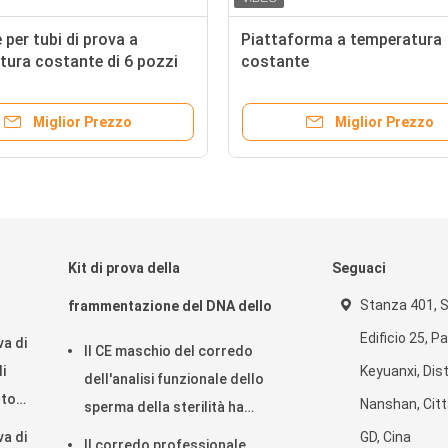
 per tubi di prova a
Piattaforma a temperatura
tura costante di 6 pozzi
costante
Miglior Prezzo
Miglior Prezzo
Kit di prova della
Seguaci
Stanza 401, S
frammentazione del DNA dello
Edificio 25, P
a di
sperma
Il CE maschio del corredo
i
Keyuanxi, Dist
dell'analisi funzionale dello
nto
Nanshan, Cit
sperma della sterilità ha
approvato
a di
GD, Cina
Il corredo professionale