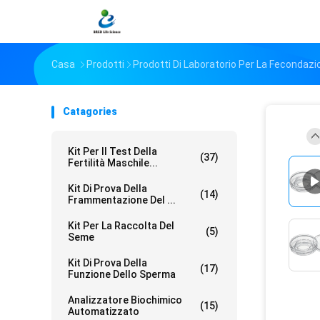
Casa
Prodotti
Prodotti Di Laboratorio Per La Fecondazio
Catagories
Kit Per Il Test Della
(37)
Fertilità Maschile...
Kit Di Prova Della
(14)
Frammentazione Del ...
Kit Per La Raccolta Del
(5)
Seme
Kit Di Prova Della
(17)
Funzione Dello Sperma
Analizzatore Biochimico
(15)
Automatizzato