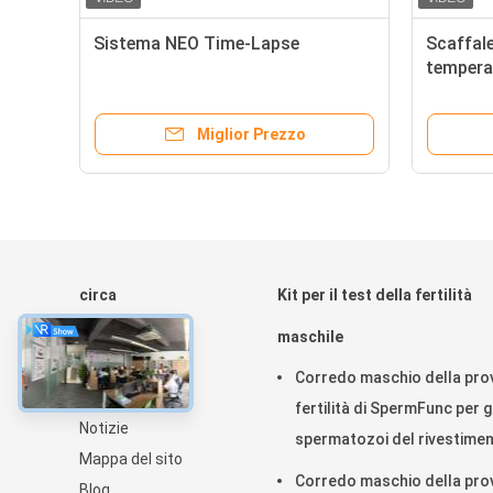
Sistema NEO Time-Lapse
Scaffale
tempera
Miglior Prezzo
circa
Kit per il test della fertilità
Casa
maschile
Prodotti
Corredo maschio della prov
Circa noi
fertilità di SpermFunc per gl
Notizie
spermatozoi del rivestime
Mappa del sito
dell'anticorpo di IgG di
Corredo maschio della prov
Blog