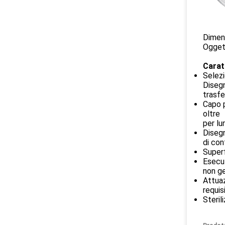
Dimen
Oggett
Carat
Selezi
Disegn
trasfe
Capo p
oltre
per lu
Disegn
di con
Superf
Esecuz
non ge
Attuaz
requis
Steril