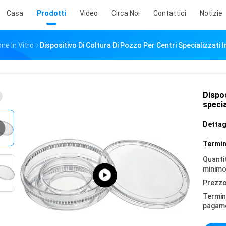
Casa
Prodotti
Video
Circa Noi
Contattici
Notizie
ne In Vitro
Dispositivo Di Coltura Di Pozzo Per Centri Specializzati I
Dispos
specia
Dettagl
Termin
Quantit
minimo
Prezzo
Termini
pagam