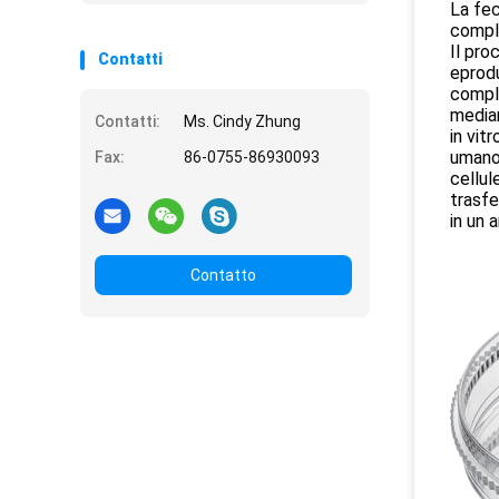
La fec
compl
Il pro
Contatti
eprodu
comple
median
Contatti:
Ms. Cindy Zhung
in vit
uman
Fax:
86-0755-86930093
cellul
trasf
in un 
Contatto