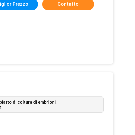
iglior Prezzo
Contatto
piatto di coltura di embrioni
,
o