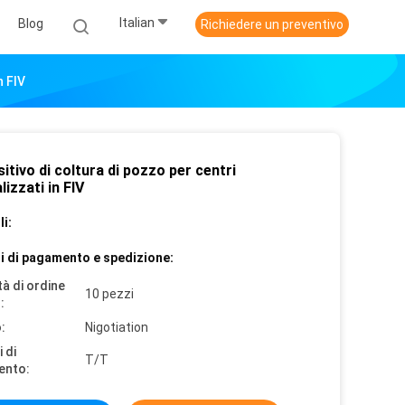
Italian
Blog
Richiedere un preventivo
n FIV
itivo di coltura di pozzo per centri
lizzati in FIV
i:
i di pagamento e spedizione:
à di ordine
10 pezzi
:
:
Nigotiation
 di
T/T
ento: