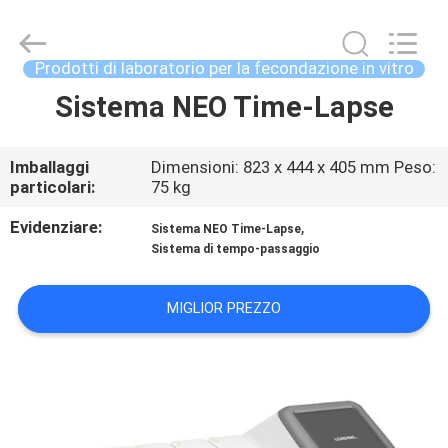
-
2026
BRED
Life
Science
Prodotti di laboratorio per la fecondazione in vitro
Technology
Inc..
Sistema NEO Time-Lapse
CASA
All
Rights
Reserved.
PRODOTTI
Imballaggi
Dimensioni: 823 x 444 x 405 mm Peso:
particolari:
75 kg
VIDEO
Evidenziare:
,
Sistema NEO Time-Lapse
Sistema di tempo-passaggio
CIRCA
MIGLIOR PREZZO
NOI
GIRO
DELLA