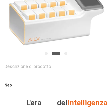
FABBRICA
CONTROLLO
DI
QUALITÀ
CONTATTICI
Descrizione di prodotto
NOTIZIE
BLOG
Neo
RICHIEDA
L'era del
intelligenza
UNA