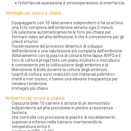
o
e l'interfaccia operazione è smo
operazione di interfaccia.
Immagini più veloci e chiare
Equipaggiato con 10 telecamere indipendenti e ha scattato
una foto completa dell'embrione almeno ogni 5 minuti,
L'Al seleziona automaticamente le foto più chiare per
formare video ad alta definizione, il che è conveniente per gli
utenti intuitivi.
l'osservazione del processo dinamico di sviluppo
dell'embrione e una valutazione più completa dell'embrione.
Abbinamento con la piastra di coltura time lapse AlVFO e il
foro di coltura progettato con piano inclinato e microbuco
è conveniente per la collocazione degli embrioni e la
liberazione di bolle durante la coltura degli embrioni.
I piatti di coltura sono realizzati con materiali polimerici
sterili e non tossici, e hanno una elevata trasparenza per
rendere l'embrione
Immagini più chiare.
Ambiente più sicuro e stabile
Ciascuna delle 10 camere è dotata di un termostato
indipendente ad alta precisione in platino a resistenza
termica.
che controlla con precisione le piastre di riscaldamento
superiori e inferiori nella camera, mantenendo la
temperatura entro il