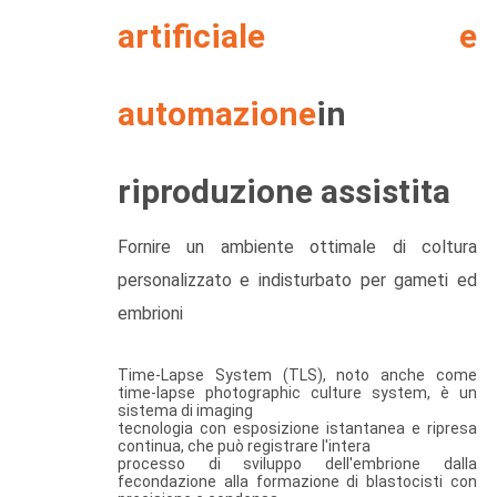
CITAZIONE
artificiale e
MAPPA
automazione
in
DEL
SITO
riproduzione assistita
PRIVACY
Fornire un ambiente ottimale di coltura
POLICY
personalizzato e indisturbato per gameti ed
embrioni
Time-Lapse System (TLS), noto anche come
time-lapse photographic culture system, è un
sistema di imaging
tecnologia con esposizione istantanea e ripresa
continua, che può registrare l'intera
processo di sviluppo dell'embrione dalla
fecondazione alla formazione di blastocisti con