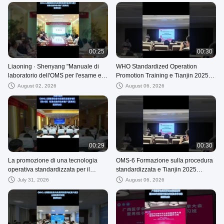
00:25
00:30
Liaoning · Shenyang "Manuale di
WHO Standardized Operation
laboratorio dell'OMS per l'esame e
Promotion Training e Tianjin 2025
la processazione del liquido
Semen Analysis EQCCContr
August 02, 2026
August 06, 2026
seminale umano (6a ed.
00:29
00:30
La promozione di una tecnologia
OMS-6 Formazione sulla procedura
operativa standardizzata per il
standardizzata e Tianjin 2025
Manuale di laboratorio dell’OMS
Controllo esterno della qualità per
July 31, 2026
August 06, 2026
l'analisi dello sperma