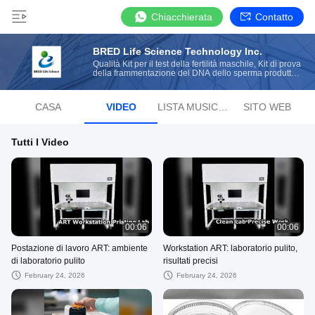
Chiacchierata
Contatto
BRED Life Science Technology Inc.
Qualità Kit per il test della fertilità maschile, Kit di prova
della frammentazione del DNA dello sperma produttore
dalla Cina
CASA
VIDEO
LISTA MUSICALE RADIOFONICA
SITO WEB
Tutti I Video
00:06
00:06
Postazione di lavoro ART: ambiente
Workstation ART: laboratorio pulito,
di laboratorio pulito
risultati precisi
February 24, 2026
February 24, 2026