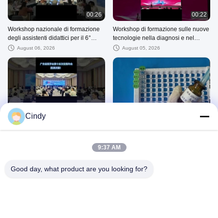
00:26
00:22
Workshop nazionale di formazione
Workshop di formazione sulle nuove
degli assistenti didattici per il 6°
tecnologie nella diagnosi e nel
manuale di laboratorio dell'OMS
trattamento dell'infertilità maschile
August 06, 2026
August 05, 2026
Completato con successo!
concluso con successo
00:28
02:11
Cindy
La 15a Conferenza Annuale sulla
Kit per il test dell'infertilità maschile
Riproduzione dell'Associazione
per il livello LDH-X (LDH-C4) nel
Medica del Guangdong si è
liquido seminale
August 04, 2026
August 06, 2026
Conclusa con Successo!
9:37 AM
Good day, what product are you looking for?
04:18
04:04
Kit per il test del fruttosio seminale
Analizzatore biochimico