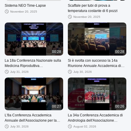
Sistema NEO Time-Lapse
Scaffale per tubi di prova a
temperatura costante di 6 pozzi
November 20, 2025
November 20, 2025
00:28
00:28
La 18a Conferenza Nazionale sulla
Si è svolta con successo la 14a
Medicina Riproduttiva
Riunione Annuale Accademica di
dell'Associazione Medica Cinese
Andrologia, Associazione Medica
July 31, 2026
July 30, 2026
del Fujian!
00:27
00:26
L'8a Conferenza Accademica
La 34a Conferenza Accademica di
Annuale dell'Associazione per la
Andrologia dell'Associazione
Salute Riproduttiva di Hubei si è
Medica Cinese si è conclusa con
July 30, 2026
August 02, 2026
Conclusa con Successo
successo!