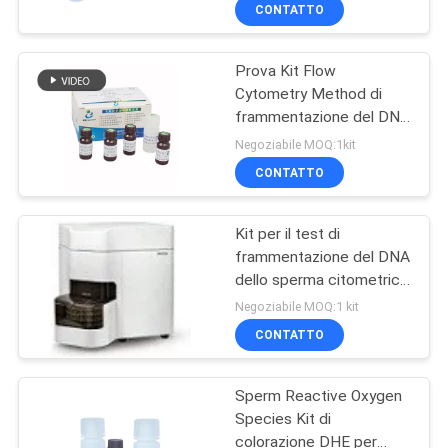
campioni di sperma
FABBRICA
CONTATTO
Prova Kit Flow
CONTROLLO
Cytometry Method di
DI
frammentazione del DNA
QUALITÀ
dello sperma di BRED-
Negoziabile MOQ:1kit
029 SCSA
CONTATTO
CONTATTICI
Kit per il test di
frammentazione del DNA
NOTIZIE
dello sperma citometrico
a flusso Metodo SCSA
Negoziabile MOQ:1 kit
con arancio di acridina
RICHIEDA
CONTATTO
UNA
Sperm Reactive Oxygen
CITAZIONE
Species Kit di
colorazione DHE per