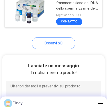
frammentazione del DNA
dello sperma Esame della
struttura della cromatina
Nigotiation MOQ:1
dello sperma SCSA
CONTATTO
Osservi più
Lasciate un messaggio
Ti richiameremo presto!
Cindy