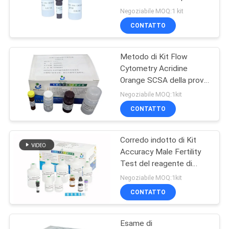
MAPPA
citometria a flusso ROS
Negoziabile MOQ:1 kit
DEL
CONTATTO
SITO
Metodo di Kit Flow
Cytometry Acridine
PRIVACY
Orange SCSA della prova
di frammentazione del
POLICY
Negoziabile MOQ:1kit
DNA di Live Sperm
CONTATTO
Corredo indotto di Kit
Accuracy Male Fertility
Test del reagente di
reazione dell'acrosoma
Negoziabile MOQ:1kit
dello sperma
CONTATTO
Esame di