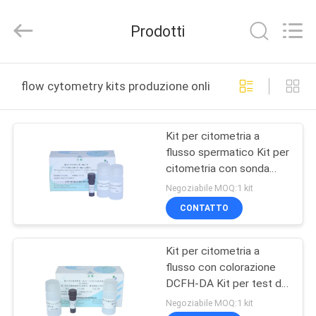
-
2026
BRED
Prodotti
Life
Science
Technology
Inc..
CASA
All
Rights
flow cytometry kits produzione online
Reserved.
PRODOTTI
Kit per citometria a
flusso spermatico Kit per
VIDEO
citometria con sonda
PNA-FITC Kit per la
Negoziabile MOQ:1 kit
colorazione
CIRCA
CONTATTO
dell'acrosoma
NOI
spermatico
Kit per citometria a
flusso con colorazione
GIRO
DCFH-DA Kit per test di
DELLA
fertilità maschile per
Negoziabile MOQ:1 kit