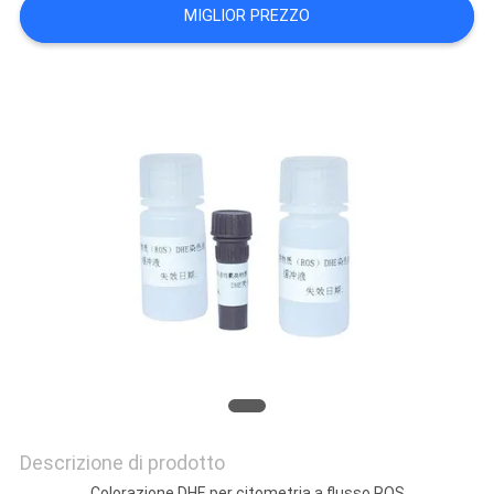
CITAZIONE
MIGLIOR PREZZO
MAPPA
DEL
SITO
PRIVACY
POLICY
Descrizione di prodotto
Colorazione DHE per citometria a flusso ROS