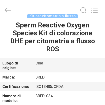
-
2026
BRED
Life
Science
Kit per citometria a flusso
Technology
Inc..
Sperm Reactive Oxygen
CASA
All
Rights
Reserved.
Species Kit di colorazione
PRODOTTI
DHE per citometria a flusso
ROS
VIDEO
Luogo di
Cina
origine:
CIRCA
NOI
Marca:
BRED
Certificazione:
ISO13485, CFDA
GIRO
Numero di
BRED-034
DELLA
modello: