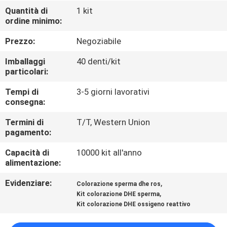
FABBRICA
Quantità di
1 kit
ordine minimo:
CONTROLLO
Prezzo:
Negoziabile
DI
Imballaggi
40 denti/kit
QUALITÀ
particolari:
Tempi di
3-5 giorni lavorativi
consegna:
CONTATTICI
Termini di
T/T, Western Union
pagamento:
NOTIZIE
Capacità di
10000 kit all'anno
alimentazione:
BLOG
Evidenziare:
,
Colorazione sperma dhe ros
,
Kit colorazione DHE sperma
RICHIEDA
Kit colorazione DHE ossigeno reattivo
UNA