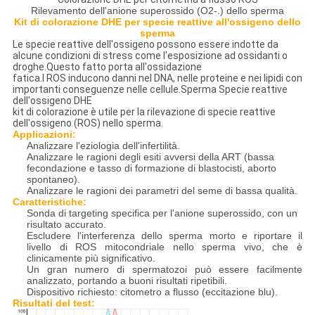
Rilevamento dell'anione superossido (O2-.) dello sperma
Kit di colorazione DHE per specie reattive all'ossigeno dello
sperma
Le specie reattive dell'ossigeno possono essere indotte da
alcune condizioni di stress come l'esposizione ad ossidanti o
droghe.Questo fatto porta all'ossidazione
fatica.I ROS inducono danni nel DNA, nelle proteine ​​e nei lipidi con
importanti conseguenze nelle cellule.Sperma Specie reattive
dell'ossigeno DHE
kit di colorazione è utile per la rilevazione di specie reattive
dell'ossigeno (ROS) nello sperma.
Applicazioni:
Analizzare l'eziologia dell'infertilità.
Analizzare le ragioni degli esiti avversi della ART (bassa
fecondazione e tasso di formazione di blastocisti, aborto
spontaneo).
Analizzare le ragioni dei parametri del seme di bassa qualità.
Caratteristiche:
Sonda di targeting specifica per l'anione superossido, con un
risultato accurato.
Escludere l'interferenza dello sperma morto e riportare il
livello di ROS mitocondriale nello sperma vivo, che è
clinicamente più significativo.
Un gran numero di spermatozoi può essere facilmente
analizzato, portando a buoni risultati ripetibili.
Dispositivo richiesto: citometro a flusso (eccitazione blu).
Risultati del test: