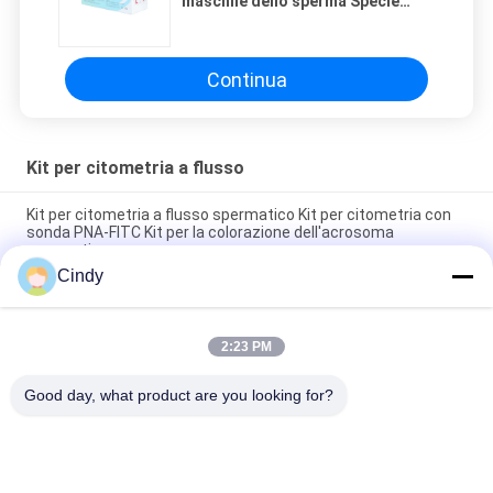
maschile dello sperma Specie
reattive dell'ossigeno DCFH-DA
Kit per colorazione rossa
MitoSOX
Continua
Kit per citometria a flusso
Kit per citometria a flusso spermatico Kit per citometria con
sonda PNA-FITC Kit per la colorazione dell'acrosoma
spermatico
Cindy
Sperm Reactive Oxygen Species Kit di colorazione DHE per
citometria a flusso ROS
2:23 PM
Corredo maschio della prova di fertilità del campione dello
sperma 3-5 minuti che leggono lo ionoforo A23187 del calcio
Good day, what product are you looking for?
Categorie popolari
Tutti