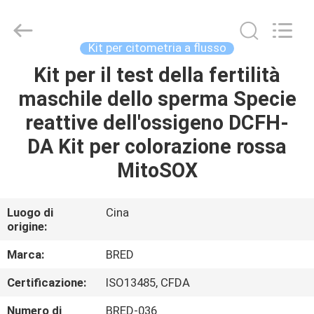
-
2026
BRED
Life
Science
Kit per citometria a flusso
Technology
Inc..
Kit per il test della fertilità
CASA
All
Rights
Reserved.
maschile dello sperma Specie
PRODOTTI
reattive dell'ossigeno DCFH-
DA Kit per colorazione rossa
VIDEO
MitoSOX
CIRCA
Luogo di
Cina
origine:
NOI
Marca:
BRED
GIRO
Certificazione:
ISO13485, CFDA
DELLA
Numero di
BRED-036