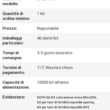
FABBRICA
modello:
Quantità di
1 kit
CONTROLLO
ordine minimo:
DI
Prezzo:
Negoziabile
QUALITÀ
Imballaggi
40 denti/kit
particolari:
CONTATTICI
Tempi di
3-5 giorni lavorativi
consegna:
NOTIZIE
Termini di
T/T, Western Union
pagamento:
BLOG
Capacità di
10000 kit all'anno
alimentazione:
Evidenziare:
,
RICHIEDA
DCFH-DA Kit colorazione rossa MitoSOX
,
kit per test di fertilità maschile sperma
UNA
kit per test di fertilità maschile ROS